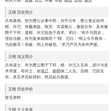
王楷 历史简介
吕布幕僚。初为曹公从事中郎，兴平元年，曹公复征徐州，
楷、许汜、张邈弟超、陈宫、共谋叛公，逢迎吕布。及布被
围于下邳，遣楷、许汜告急于袁术。术曰：“布不与我女，
理自当败，何为复来相闻邪？”楷、汜曰：“明上今不救布，
为自败耳！布破，明上亦破也。”术乃严兵为布作声援。
王楷 演义简介
吕布谋士。布为曹公围于下邳，楷、许汜入见布，进计与袁
术求援，布许之，命
张辽
、
郝萌
保二人去。后楷、汜回见
布，具言术先欲得妇，然后起兵救援。
王楷 历史评价
暂无资料
王楷 个人年表