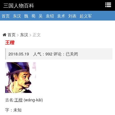
三国人物百科
首页
东汉
魏
蜀
吴
袁绍
袁术
刘表
起义军
首页
>
东汉
> 正文
王楷
2018.05.19 人气：
992
评论：已关闭
古名:
王楷
(wáng-kǎi)
字：未知