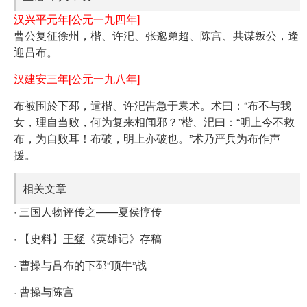
汉兴平元年[公元一九四年]
曹公复征徐州，楷、许汜、张邈弟超、陈宫、共谋叛公，逢
迎吕布。
汉建安三年[公元一九八年]
布被围於下邳，遣楷、许汜告急于袁术。术曰：“布不与我
女，理自当败，何为复来相闻邪？”楷、汜曰：“明上今不救
布，为自败耳！布破，明上亦破也。”术乃严兵为布作声
援。
相关文章
· 三国人物评传之——
夏侯惇
传
· 【史料】
王粲
《英雄记》存稿
· 曹操与吕布的下邳“顶牛”战
· 曹操与陈宫