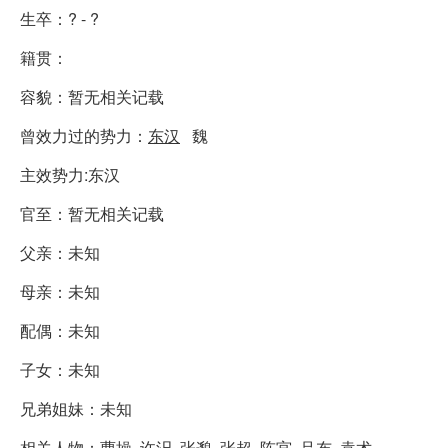
生卒：? - ?
籍贯：
容貌：暂无相关记载
曾效力过的势力：
东汉
魏
主效势力:东汉
官至：暂无相关记载
父亲：未知
母亲：未知
配偶：未知
子女：未知
兄弟姐妹：未知
相关人物：
曹操
许汜
张邈 张超
陈宫
吕布
袁术